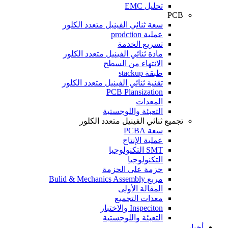
تحليل EMC
PCB
سعة ثنائي الفينيل متعدد الكلور
عملية prodction
تسريع الخدمة
مادة ثنائي الفينيل متعدد الكلور
الانتهاء من السطح
طبقة stackup
تقنية ثنائي الفينيل متعدد الكلور
PCB Plansization
المعدات
التعبئة واللوجستية
تجميع ثنائي الفينيل متعدد الكلور
سعة PCBA
عملية الإنتاج
SMT التكنولوجيا
التكنولوجيا
حزمة على الحزمة
مربع Bulid & Mechanics Assembly
المقالة الأولى
معدات التجميع
Inspeciton والاختبار
التعبئة واللوجستية
أخبار