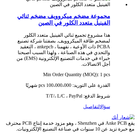
مجموعة مضخم ميكروويف مضخم ثنائي
الفينيل متعدد الكلور في الصين
هذا مشروع تجميع ثنائي الفينيل متعدد الكلور
لمضخم طاقة الميكروويف. بصفتنا شركة تصنيع
PCBA ذات الأوعية ، نفهمنا ، ankepcb ، التعقيد
والتحدي في هذه الصناعة ، ولهذا السبب أصبحنا
خبراء في خدمات التصنيع الإلكترونية (EMS) من
أجل الاتصالات.
Min Order Quantity (MOQ): 1 pcs
القدرة على التوريد: 100،000،000 pcs شهريًا
شروط الدفع: T/T/، L/C ، PayPal
سؤال
التفاصيل
يقع Anke PCB في Shenzhen ، وهو مزود خدمة إنتاج PCB محترف
مع خبرة تزيد عن 10 سنوات في صناعة التصنيع الإلكترونيات.