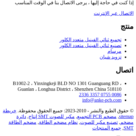
إذا كنت في حاجة إليها ، يرجى الاتصال بنا في الوقت المناسب
الاتصال عبر الإنترنت
منتج
تجميع ثنائي الفينيل متعدد الكلور
تصنيع ثنائي الفينيل متعدد الكلور
مرسام
تزويد شيان
اتصال
B1002-2 ، Yinxingkeji BLD NO 1301 Guanguang RD ،
Guanlan ، Longhua District ، Shenzhen China 518110
0086 0755 3357 2336
info@anke-pcb.com
© حقوق الطبع والنشر - 2010-2023: جميع الحقوق محفوظة.
خريطة
sitemap
,
مضخم PCB التجميع
,
مكبر للصوت SMT إنتاج
,
دائرة
مضخم
,
تصنيع مكبر للصوت
,
نظام مضخم الطاقة
,
مضخم الطاقة
SMT
,
جميع المنتجات