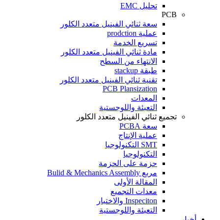
تحليل EMC
PCB
سعة ثنائي الفينيل متعدد الكلور
عملية prodction
تسريع الخدمة
مادة ثنائي الفينيل متعدد الكلور
الانتهاء من السطح
طبقة stackup
تقنية ثنائي الفينيل متعدد الكلور
PCB Plansization
المعدات
التعبئة واللوجستية
تجميع ثنائي الفينيل متعدد الكلور
سعة PCBA
عملية الإنتاج
SMT التكنولوجيا
التكنولوجيا
حزمة على الحزمة
مربع Bulid & Mechanics Assembly
المقالة الأولى
معدات التجميع
Inspeciton والاختبار
التعبئة واللوجستية
أخبار