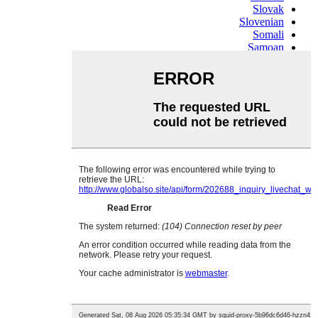
Slovak
Slovenian
Somali
Samoan
Scots Gaelic
Shona
Sindhi
Sundanese
Swahili
Tajik
Tamil
Telugu
Thai
Ukrainian
Urdu
Uzbek
Vietnamese
Welsh
Xhosa
Yiddish
Yoruba
Zulu
Kinyarwanda
Tatar
Oriya