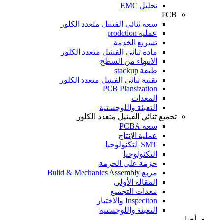
تحليل EMC
PCB
سعة ثنائي الفينيل متعدد الكلور
عملية prodction
تسريع الخدمة
مادة ثنائي الفينيل متعدد الكلور
الانتهاء من السطح
طبقة stackup
تقنية ثنائي الفينيل متعدد الكلور
PCB Plansization
المعدات
التعبئة واللوجستية
تجميع ثنائي الفينيل متعدد الكلور
سعة PCBA
عملية الإنتاج
SMT التكنولوجيا
التكنولوجيا
حزمة على الحزمة
مربع Bulid & Mechanics Assembly
المقالة الأولى
معدات التجميع
Inspeciton والاختبار
التعبئة واللوجستية
أخبار