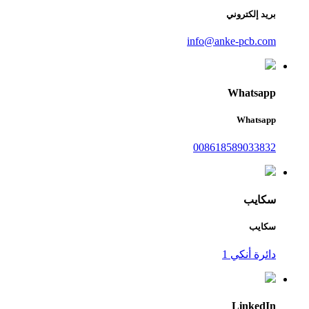
بريد إلكتروني
info@anke-pcb.com
Whatsapp
Whatsapp
008618589033832
سكايب
سكايب
دائرة أنكي 1
LinkedIn