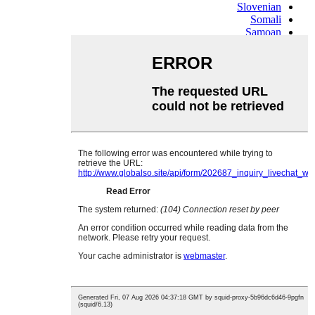
Slovenian
Somali
Samoan
Scots Gaelic
Shona
Sindhi
Sundanese
Swahili
Tajik
Tamil
Telugu
Thai
Ukrainian
Urdu
Uzbek
Vietnamese
Welsh
Xhosa
Yiddish
Yoruba
Zulu
Kinyarwanda
Tatar
Oriya
Turkmen