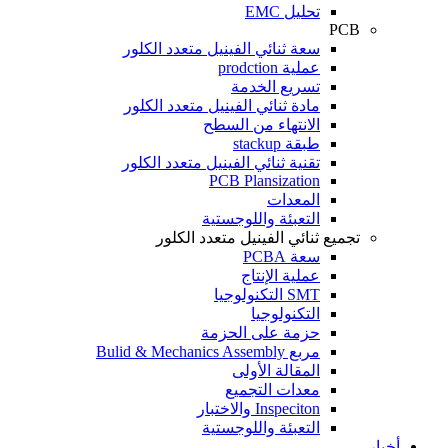
تحليل EMC
PCB
سعة ثنائي الفينيل متعدد الكلور
عملية prodction
تسريع الخدمة
مادة ثنائي الفينيل متعدد الكلور
الانتهاء من السطح
طبقة stackup
تقنية ثنائي الفينيل متعدد الكلور
PCB Plansization
المعدات
التعبئة واللوجستية
تجميع ثنائي الفينيل متعدد الكلور
سعة PCBA
عملية الإنتاج
SMT التكنولوجيا
التكنولوجيا
حزمة على الحزمة
مربع Bulid & Mechanics Assembly
المقالة الأولى
معدات التجميع
Inspeciton والاختبار
التعبئة واللوجستية
أخبار