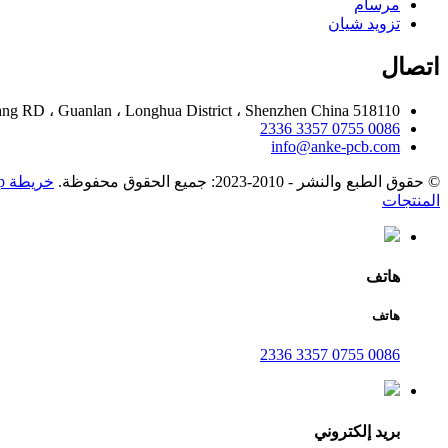
مرسام
تزويد شيان
اتصال
g RD ، Guanlan ، Longhua District ، Shenzhen China 518110
0086 0755 3357 2336
info@anke-pcb.com
© حقوق الطبع والنشر - 2010-2023: جميع الحقوق محفوظة.
خريطة sitemap
المنتجات
هاتف
هاتف
0086 0755 3357 2336
بريد إلكتروني