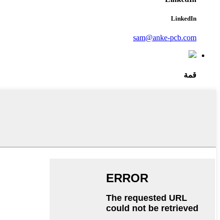
LinkedIn
sam@anke-pcb.com
قمة