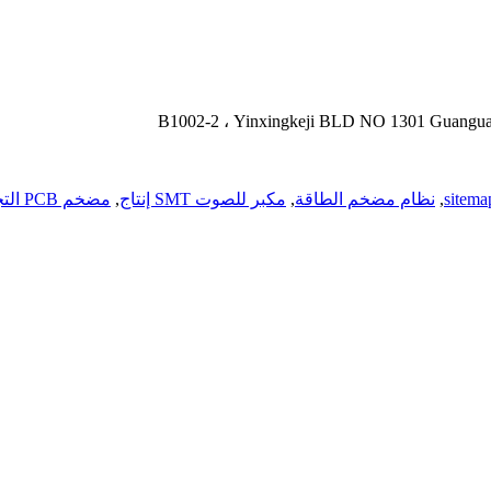
B1002-2 ، Yinxingkeji BLD NO 1301 Guanguan
,
نظام مضخم الطاقة
,
مكبر للصوت SMT إنتاج
,
مضخم PCB التجميع