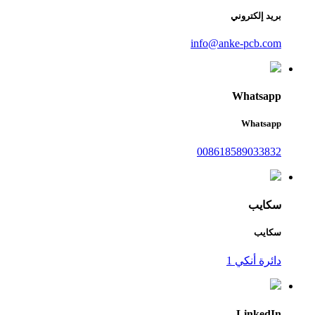
بريد إلكتروني
info@anke-pcb.com
Whatsapp
Whatsapp
008618589033832
سكايب
سكايب
دائرة أنكي 1
LinkedIn